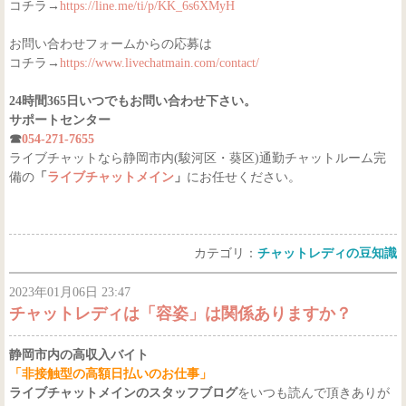
コチラ→
https://line.me/ti/p/KK_6s6XMyH
お問い合わせフォームからの応募は
コチラ→
https://www.livechatmain.com/contact/
24時間365日いつでもお問い合わせ下さい。
サポートセンター
☎
054-271-7655
ライブチャットなら静岡市内(駿河区・葵区)通勤チャットルーム完
備の
「
ライブチャットメイン
」
にお任せください。
カテゴリ：
チャットレディの豆知識
2023年01月06日 23:47
チャットレディは「容姿」は関係ありますか？
静岡市内の高収入バイト
「非接触型の高額日払いのお仕事」
ライブチャットメインのスタッフブログ
をいつも読んで頂きありが